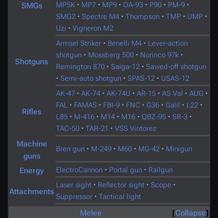
MP5K
·
MP7
·
MP9
·
OA-93
·
P90
·
PM-9
·
SMGs
SMG2
·
Spectre M4
·
Thompson
·
TMP
·
UMP
·
Uzi
·
Vigneron M2
Armsel Striker
·
Benelli M4
·
Lever-action
shotgun
·
Mossberg 500
·
Norinco 97k
·
Shotguns
Remington 870
·
Saiga-12
·
Sawed-off shotgun
·
Semi-auto shotgun
·
SPAS-12
·
USAS-12
AK-47
·
AK-74
·
AK-74U
·
AR-15
·
AS Val
·
AUG
·
FAL
·
FAMAS
·
FBI-9
·
FNC
·
G36
·
Galil
·
L22
·
Rifles
L85
·
M-416
·
M14
·
M16
·
QBZ-95
·
SR-3
·
TAC-50
·
TAR-21
·
VSS Vintorez
Machine
Bren gun
·
M-249
·
M60
·
MG-42
·
Minigun
guns
ElectroCannon
·
Portal gun
·
Railgun
Energy
Laser sight
·
Reflector sight
·
Scope
·
Attachments
Suppressor
·
Tactical light
Melee
Collapse